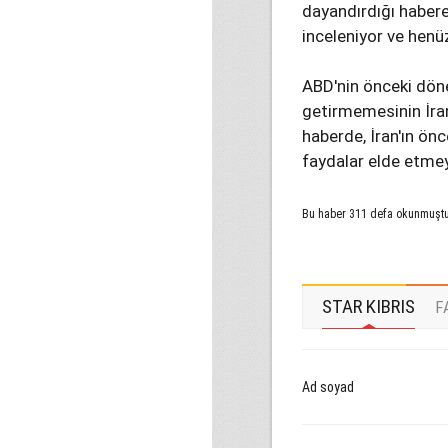
dayandırdığı haber
inceleniyor ve henü
ABD'nin önceki dön
getirmemesinin İran
haberde, İran'ın ö
faydalar elde etmeye
Bu haber 311 defa okunmuşt
STAR KIBRIS
F
Ad soyad