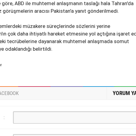
e göre, ABD ile muhtemel anlaşmanın taslağı hala Tahran'da
z görüşmelerin aracısı Pakistan'a yanıt gönderilmedi.
emlerdeki müzakere süreçlerinde sözlerini yerine
'ın çok daha ihtiyatlı hareket etmesine yol açtığına işaret ed
nceki tecrübelerine dayanarak muhtemel anlaşmada somut
 odaklandığı belirtildi.
ur
YORUM Y
ACEBOOK
: