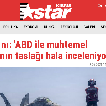
Cuma,
POLİTİKA
EKONOMİ
DÜNYA
TEKNOLOJİ
GALERİ
SP
ını: 'ABD ile muhtemel
ın taslağı hala inceleniyo
2.06.2026 1