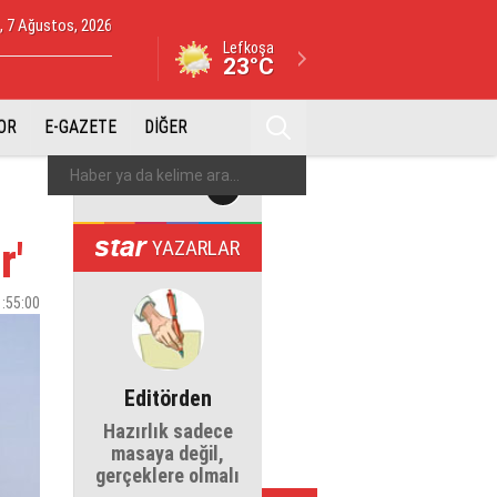
 7 Ağustos, 2026
Lefkoşa
23°C
OR
E-GAZETE
DİĞER
r'
YAZARLAR
1:55:00
Editörden
Hazırlık sadece
masaya değil,
gerçeklere olmalı