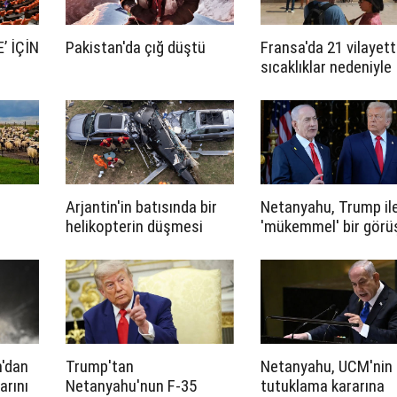
’ İÇİN
Pakistan'da çığ düştü
Fransa'da 21 vilayet
sıcaklıklar nedeniyle
turuncu alarm verildi
Arjantin'in batısında bir
Netanyahu, Trump il
helikopterin düşmesi
'mükemmel' bir gör
sonucu 7 kişi öldü
gerçekleştirdiğini
savundu
'dan
Trump'tan
Netanyahu, UCM'nin
arını
Netanyahu'nun F-35
tutuklama kararına