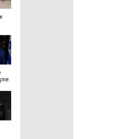
te
e
üşme