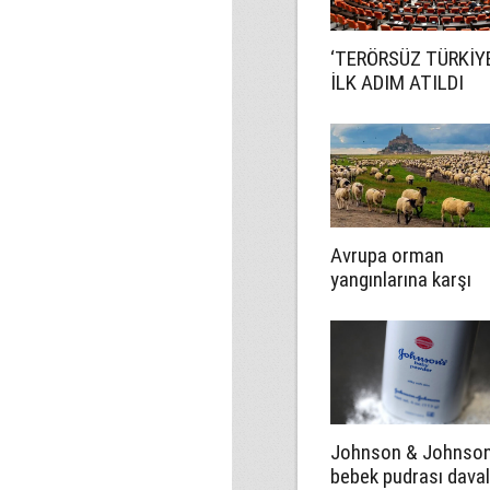
‘TERÖRSÜZ TÜRKİYE
İLK ADIM ATILDI
Avrupa orman
yangınlarına karşı
çözümü keçi ve
koyunlarda arıyor
Johnson & Johnson
bebek pudrası daval