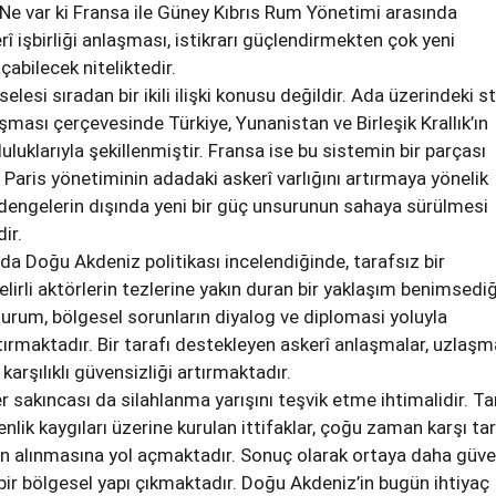
Ne var ki Fransa ile Güney Kıbrıs Rum Yönetimi arasında
î işbirliği anlaşması, istikrarı güçlendirmekten çok yeni
çabilecek niteliktedir.
elesi sıradan bir ikili ilişki konusu değildir. Ada üzerindeki s
ması çerçevesinde Türkiye, Yunanistan ve Birleşik Krallık’ın
luluklarıyla şekillenmiştir. Fransa ise bu sistemin bir parçası
 Paris yönetiminin adadaki askerî varlığını artırmaya yönelik
 dengelerin dışında yeni bir güç unsurunun sahaya sürülmesi
ir.
rda Doğu Akdeniz politikası incelendiğinde, tarafsız bir
lirli aktörlerin tezlerine yakın duran bir yaklaşım benimsediğ
urum, bölgesel sorunların diyalog ve diplomasi yoluyla
ırmaktadır. Bir tarafı destekleyen askerî anlaşmalar, uzlaşm
 karşılıklı güvensizliği artırmaktadır.
 sakıncası da silahlanma yarışını teşvik etme ihtimalidir. Ta
nlik kaygıları üzerine kurulan ittifaklar, çoğu zaman karşı ta
in alınmasına yol açmaktadır. Sonuç olarak ortaya daha güve
 bir bölgesel yapı çıkmaktadır. Doğu Akdeniz’in bugün ihtiyaç