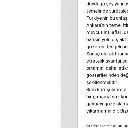
duyduğu şey yeni ask
temelinde yürütülec
Türkiye’nin bu anlaş
Ankara’nın temel iti
mevcut ihtilafları d
barışın yolu dış akt
gözeten dengeli pol
Sonuç olarak Fransa
stratejik avantaj s
ortamını daha istik
gösterilerinden deği
şekillenmelidir.
Rum komşularımız ş
bir çatışma söz konu
gelmeyi göze alama
çıkarmamalıdır. Bi
Bu haber 692 defa okunmuşt