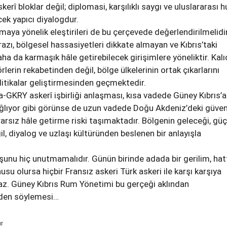
erî bloklar değil; diplomasi, karşılıklı saygı ve uluslararası 
ek yapıcı diyalogdur.
maya yönelik eleştirileri de bu çerçevede değerlendirilmelidir
razı, bölgesel hassasiyetleri dikkate almayan ve Kıbrıs’taki
aha da karmaşık hâle getirebilecek girişimlere yöneliktir. Kalı
örlerin rekabetinden değil, bölge ülkelerinin ortak çıkarlarını
itikalar geliştirmesinden geçmektedir.
-GKRY askerî işbirliği anlaşması, kısa vadede Güney Kıbrıs’a
ağlıyor gibi görünse de uzun vadede Doğu Akdeniz’deki güven
rarsız hâle getirme riski taşımaktadır. Bölgenin geleceği, güç
l, diyalog ve uzlaşı kültüründen beslenen bir anlayışla
unu hiç unutmamalıdır. Günün birinde adada bir gerilim, hat
su olursa hiçbir Fransız askeri Türk askeri ile karşı karşıya
z. Güney Kıbrıs Rum Yönetimi bu gerçeği aklından
zden söylemesi…
ur