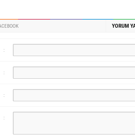
YORUM Y
ACEBOOK
:
:
:
: