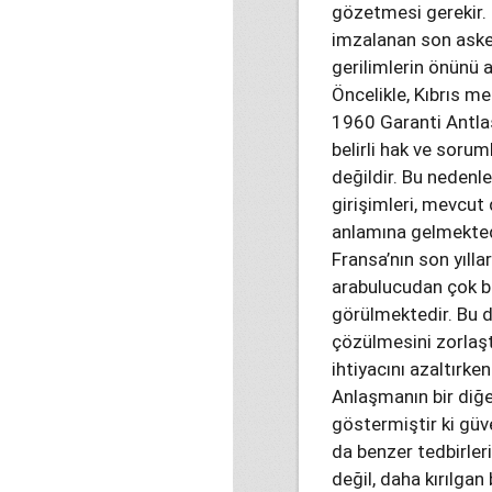
gözetmesi gerekir. 
imzalanan son asker
gerilimlerin önünü a
Öncelikle, Kıbrıs mes
1960 Garanti Antlaş
belirli hak ve sorum
değildir. Bu nedenle
girişimleri, mevcut
anlamına gelmekted
Fransa’nın son yılla
arabulucudan çok be
görülmektedir. Bu d
çözülmesini zorlaşt
ihtiyacını azaltırken
Anlaşmanın bir diğer
göstermiştir ki güve
da benzer tedbirler
değil, daha kırılgan