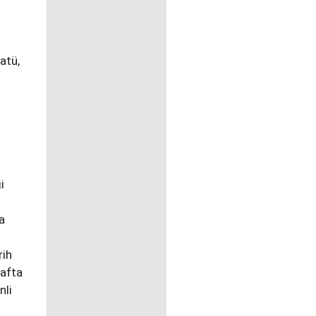
tatü,
i
a
rih
rafta
nli