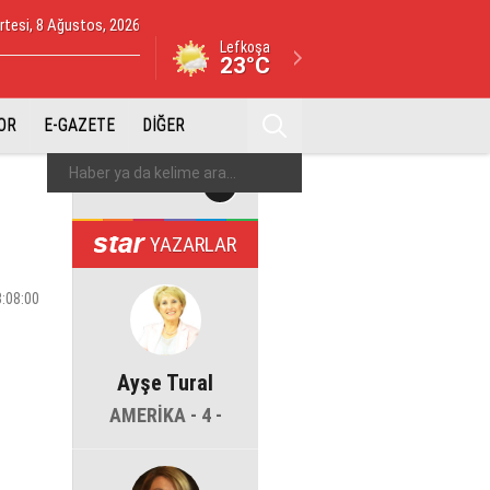
tesi, 8 Ağustos, 2026
Lefkoşa
23°C
OR
E-GAZETE
DİĞER
YAZARLAR
3:08:00
Ayşe Tural
AMERİKA - 4 -