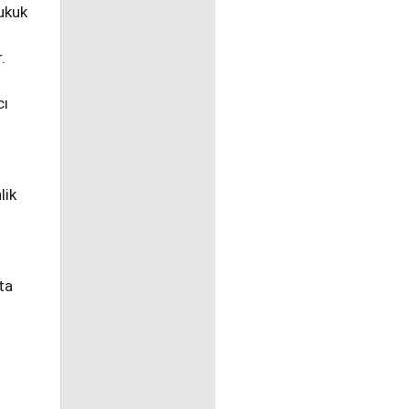
hukuk
.
cı
lik
ta