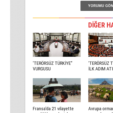
YORUMU GÖ
DİĞER H
'TERÖRSÜZ TÜRKİYE”
‘TERÖRSÜZ T
VURGUSU
İLK ADIM ATI
Fransa'da 21 vilayette
Avrupa orma