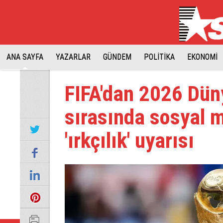
ANA SAYFA
YAZARLAR
GÜNDEM
POLİTİKA
EKONOMİ
FIFA'dan 2026 Dün
sırasında sosyal 
'ırkçılık' uyarısı