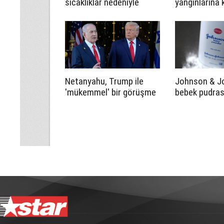
sıcaklıklar nedeniyle
yangınlarına 
turuncu alarm verildi
çözümü keçi
koyunlarda ar
Netanyahu, Trump ile
Johnson & J
'mükemmel' bir görüşme
bebek pudrası
gerçekleştirdiğini
çözmek için ta
savundu