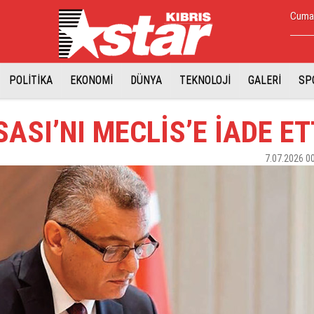
Cuma,
POLİTİKA
EKONOMİ
DÜNYA
TEKNOLOJİ
GALERİ
SP
ASI’NI MECLİS’E İADE ET
7.07.2026 0