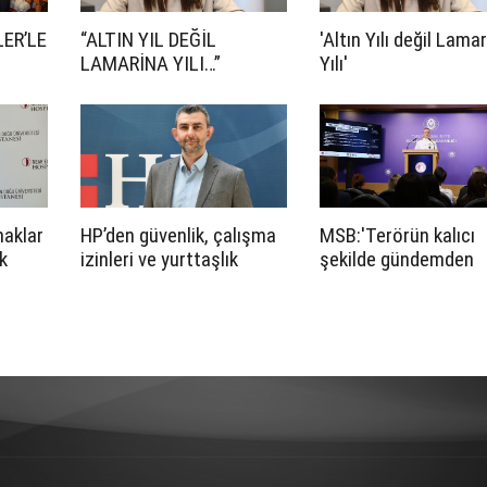
ER’LE
“ALTIN YIL DEĞİL
'Altın Yılı değil Lama
LAMARİNA YILI…”
Yılı'
naklar
HP’den güvenlik, çalışma
MSB:'Terörün kalıcı
k
izinleri ve yurttaşlık
şekilde gündemden
atıldı
uygulamalarına ilişkin
çıkarılması yalnızca
öneriler
Türkiye'nin değil,
bölgemizin de barış,
güvenlik ve istikrarın
önemli katkılar sağla