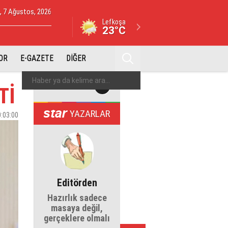
 7 Ağustos, 2026
Lefkoşa
23°C
OR
E-GAZETE
DİĞER
Tİ
YAZARLAR
0:03:00
Editörden
Hazırlık sadece
masaya değil,
gerçeklere olmalı