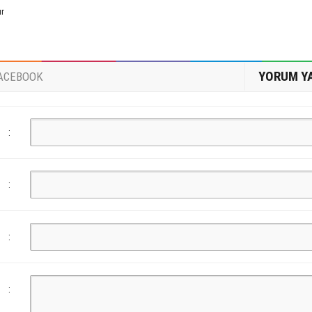
ur
YORUM Y
ACEBOOK
:
:
:
: