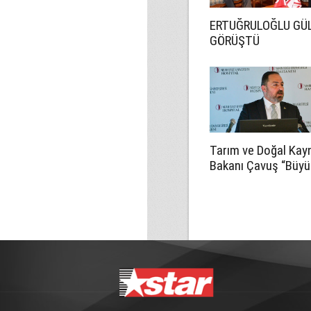
ERTUĞRULOĞLU GÜL
GÖRÜŞTÜ
Tarım ve Doğal Kay
Bakanı Çavuş “Büyü
Harup Çalıştayı”na k