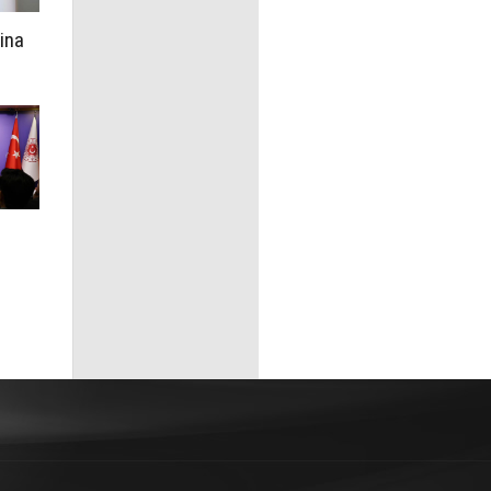
rina
a
r'