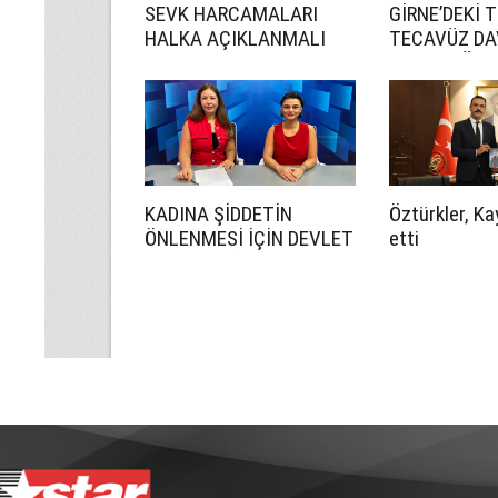
SEVK HARCAMALARI
GİRNE’DEKİ 
HALKA AÇIKLANMALI
TECAVÜZ DA
CEZA YAĞDI
KADINA ŞİDDETİN
Öztürkler, Ka
ÖNLENMESİ İÇİN DEVLET
etti
DAHA ETKİN OLMALI