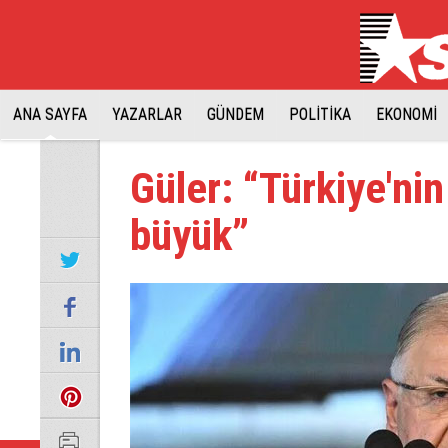
ANA SAYFA
YAZARLAR
GÜNDEM
POLİTİKA
EKONOMİ
Güler: “Türkiye'ni
büyük”