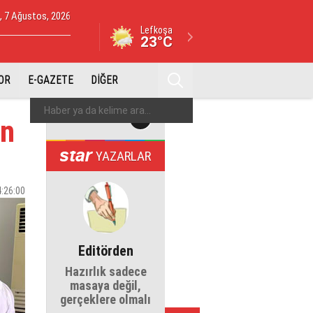
 7 Ağustos, 2026
Lefkoşa
23°C
OR
E-GAZETE
DİĞER
ın
YAZARLAR
4:26:00
Editörden
Hazırlık sadece
masaya değil,
gerçeklere olmalı