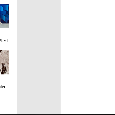
VLET
I
ler
e