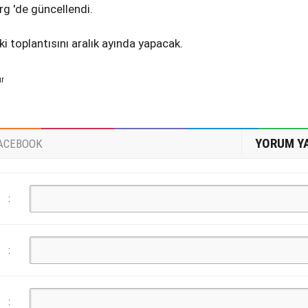
rg 'de güncellendi.
i toplantısını aralık ayında yapacak.
ur
YORUM Y
ACEBOOK
:
:
: