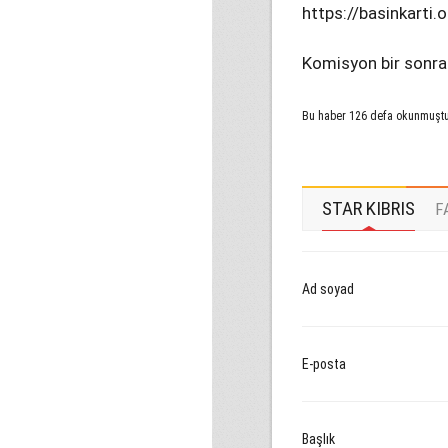
https://basinkarti.o
Komisyon bir sonrak
Bu haber 126 defa okunmuşt
STAR KIBRIS
F
Ad soyad
E-posta
Başlık