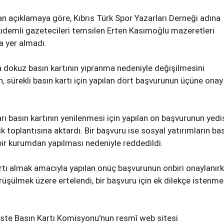
 açıklamaya göre, Kıbrıs Türk Spor Yazarları Derneği adına
ıdemli gazetecileri temsilen Erten Kasımoğlu mazeretleri
a yer almadı.
 dokuz basın kartının yıpranma nedeniyle değişilmesini
 sürekli basın kartı için yapılan dört başvurunun üçüne onay
rı basın kartının yenilenmesi için yapılan on başvurunun yedis
lık toplantısına aktardı. Bir başvuru ise sosyal yatırımların ba
 bir kurumdan yapılması nedeniyle reddedildi.
kartı almak amacıyla yapılan onüç başvurunun onbiri onaylanırk
örüşülmek üzere ertelendi, bir başvuru için ek dilekçe istenm
li liste Basın Kartı Komisyonu'nun resmî web sitesi