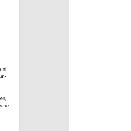
ini
sın-
en,
esine