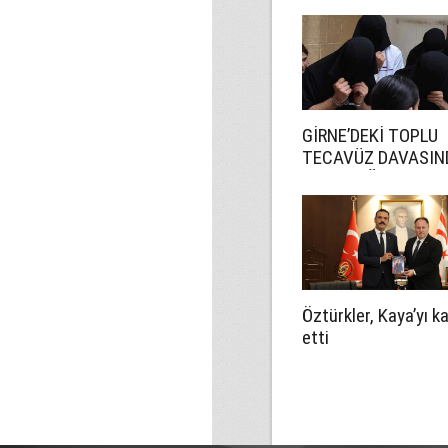
GİRNE’DEKİ TOPLU
TECAVÜZ DAVASIN
CEZA YAĞDI
Öztürkler, Kaya’yı k
etti