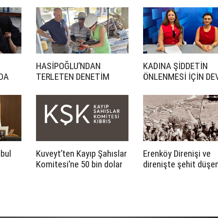
HASİPOĞLU’NDAN
KADINA ŞİDDETİN
DA
TERLETEN DENETİM
ÖNLENMESİ İÇİN DE
DAHA ETKİN OLMAL
abul
Kuveyt’ten Kayıp Şahıslar
Erenköy Direnişi ve
Komitesi’ne 50 bin dolar
direnişte şehit düşen
katkı
cumartesi günü
düzenlenecek törenl
anılacak