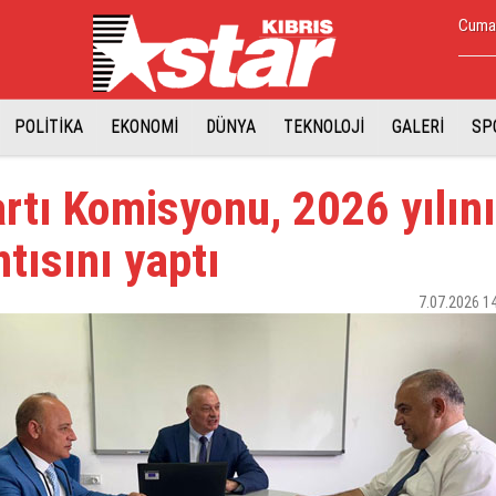
Cuma,
POLİTİKA
EKONOMİ
DÜNYA
TEKNOLOJİ
GALERİ
SP
rtı Komisyonu, 2026 yılın
ntısını yaptı
7.07.2026 1