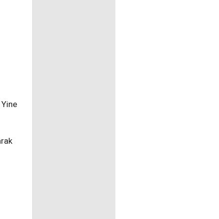
 Yine
arak