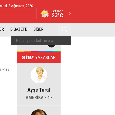
tesi, 8 Ağustos, 2026
Lefkoşa
23°C
OR
E-GAZETE
DİĞER
YAZARLAR
1.2014
Ayşe Tural
AMERİKA - 4 -