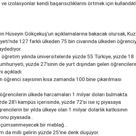
e izolasyonlar kendi başarısızlıklarını örtmek için kullandıkl
n Hüseyin Gökçekuş’un açıklamalarına bakacak olursak, Ku
yeti’nde 127 farklı ülkeden 75 bin civarında ülkeden öğrenci
aydediyor.
öğretim yılında üniversitelerde yüzde 55 Türkiye, yüzde 18
umhuriyeti, yüzde 27’sinin de yurt dışından gelen öğrencileri
i açıkladı.
an öğrenci sayısının kısa zamanda 100 bine çıkarılması
 öğrencilerin ülkede harcamaları 1 milyar doları bulmakta.
de 28’i kampüs içerisinde, yüzde 72’si ise iç piyasaya
encilerin bir yılda ülkeye olan 1 milyar dolarlık katkısının
yonu piyasada…
küçümsenmeyecek bir meblağ…
 da milli gelirin yüzde 25’ine denk düşüyor.