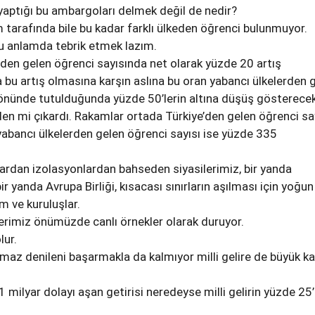
 yaptığı bu ambargoları delmek değil de nedir?
 tarafında bile bu kadar farklı ülkeden öğrenci bulunmuyor.
u anlamda tebrik etmek lazım.
den gelen öğrenci sayısında net olarak yüzde 20 artış
bu artış olmasına karşın aslına bu oran yabancı ülkelerden 
önünde tutulduğunda yüzde 50’lerin altına düşüş gösterecek
en mi çıkardı. Rakamlar ortada Türkiye’den gelen öğrenci sa
abancı ülkelerden gelen öğrenci sayısı ise yüzde 335
ardan izolasyonlardan bahseden siyasilerimiz, bir yanda
bir yanda Avrupa Birliği, kısacası sınırların aşılması için yoğun
 ve kuruluşlar.
elerimiz önümüzde canlı örnekler olarak duruyor.
lur.
lmaz denileni başarmakla da kalmıyor milli gelire de büyük ka
1 milyar dolayı aşan getirisi neredeyse milli gelirin yüzde 25’