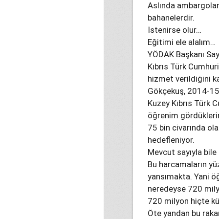
Aslında ambargolar v
bahanelerdir.
İstenirse olur…
Eğitimi ele alalım…
YÖDAK Başkanı Sayı
Kıbrıs Türk Cumhuri
hizmet verildiğini k
Gökçekuş, 2014-15 
Kuzey Kıbrıs Türk C
öğrenim gördüklerin
75 bin civarında ol
hedefleniyor.
Mevcut sayıyla bile
Bu harcamaların yüz
yansımakta. Yani öğr
neredeyse 720 mil
720 milyon hiçte 
Öte yandan bu rakam