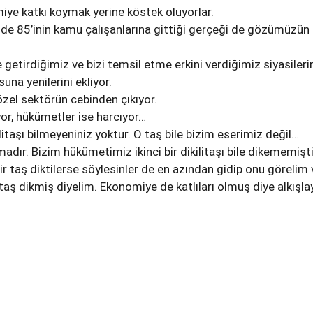
ye katkı koymak yerine köstek oluyorlar.
de 85’inin kamu çalışanlarına gittiği gerçeği de gözümüzün
 getirdiğimiz ve bizi temsil etme erkini verdiğimiz siyasiler
una yenilerini ekliyor.
özel sektörün cebinden çıkıyor.
or, hükümetler ise harcıyor…
itaşı bilmeyeniniz yoktur. O taş bile bizim eserimiz değil…
adır. Bizim hükümetimiz ikinci bir dikilitaşı bile dikememişti
ir taş diktilerse söylesinler de en azından gidip onu görelim 
 taş dikmiş diyelim. Ekonomiye de katlıları olmuş diye alkışla