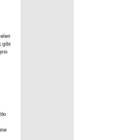
gelen
 gibi
yısı
tkı
ine