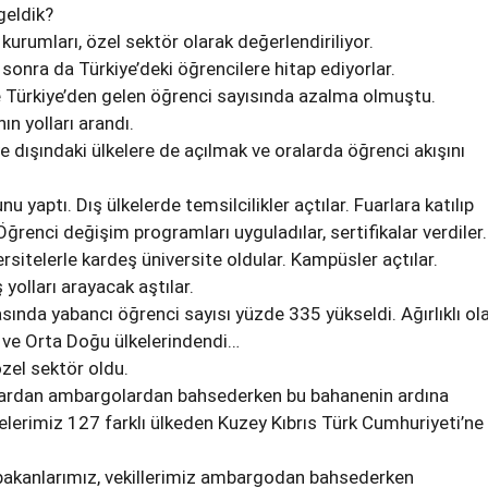
 geldik?
urumları, özel sektör olarak değerlendiriliyor.
 sonra da Türkiye’deki öğrencilere hitap ediyorlar.
e Türkiye’den gelen öğrenci sayısında azalma olmuştu.
n yolları arandı.
ye dışındaki ülkelere de açılmak ve oralarda öğrenci akışını
u yaptı. Dış ülkelerde temsilcilikler açtılar. Fuarlara katılıp
 Öğrenci değişim programları uyguladılar, sertifikalar verdiler.
ersitelerle kardeş üniversite oldular. Kampüsler açtılar.
 yolları arayacak aştılar.
sında yabancı öğrenci sayısı yüzde 335 yükseldi. Ağırlıklı ol
a ve Orta Doğu ülkelerindendi…
zel sektör oldu.
nlardan ambargolardan bahsederken bu bahanenin ardına
telerimiz 127 farklı ülkeden Kuzey Kıbrıs Türk Cumhuriyeti’ne
bakanlarımız, vekillerimiz ambargodan bahsederken