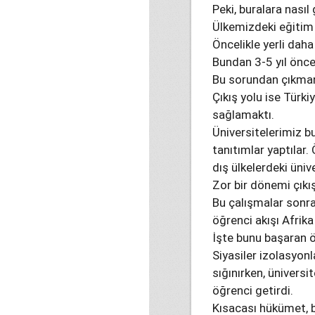
Peki, buralara nasıl
Ülkemizdeki eğitim k
Öncelikle yerli daha
Bundan 3-5 yıl önc
Bu sorundan çıkmanı
Çıkış yolu ise Türki
sağlamaktı.
Üniversitelerimiz bun
tanıtımlar yaptılar.
dış ülkelerdeki üniv
Zor bir dönemi çıkış
Bu çalışmalar sonra
öğrenci akışı Afrik
İşte bunu başaran ö
Siyasiler izolasyo
sığınırken, üniversi
öğrenci getirdi.
Kısacası hükümet, 