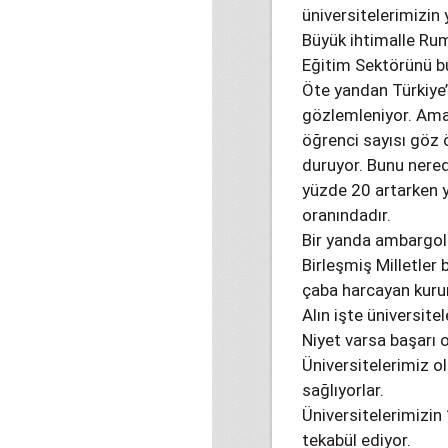
üniversitelerimizin
Büyük ihtimalle Rum
Eğitim Sektörünü b
Öte yandan Türkiye’
gözlemleniyor. Ama 
öğrenci sayısı göz 
duruyor. Bunu nered
yüzde 20 artarken y
oranındadır.
Bir yanda ambargol
Birleşmiş Milletler 
çaba harcayan kurum
Alın işte üniversit
Niyet varsa başarı o
Üniversitelerimiz o
sağlıyorlar.
Üniversitelerimizin 
tekabül ediyor.