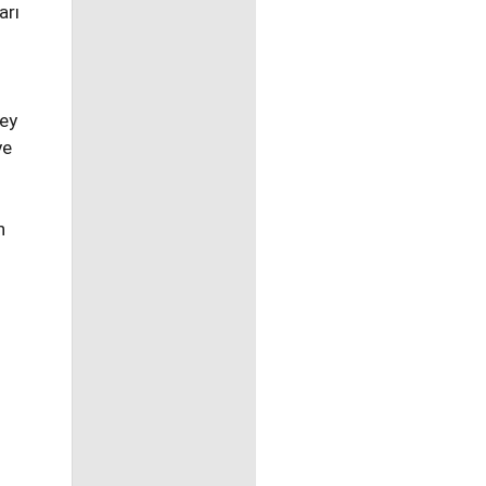
arı
zey
ye
n