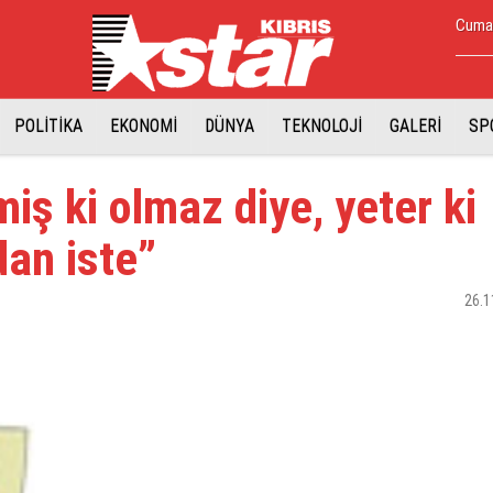
Cumar
POLİTİKA
EKONOMİ
DÜNYA
TEKNOLOJİ
GALERİ
SP
iş ki olmaz diye, yeter ki
an iste”
26.1