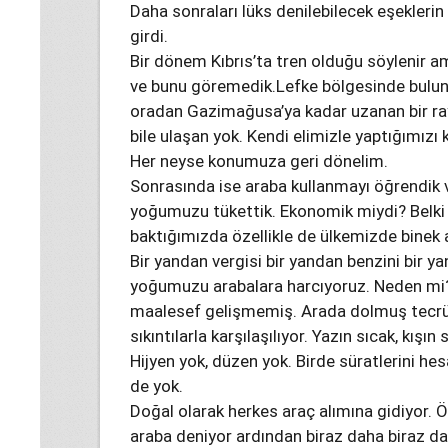
Daha sonraları lüks denilebilecek eşeklerin
girdi.
Bir dönem Kıbrıs’ta tren olduğu söylenir 
ve bunu göremedik.Lefke bölgesinde bulun
oradan Gazimağusa’ya kadar uzanan bir ray s
bile ulaşan yok. Kendi elimizle yaptığımızı 
Her neyse konumuza geri dönelim.
Sonrasında ise araba kullanmayı öğrendik v
yoğumuzu tükettik. Ekonomik miydi? Belk
baktığımızda özellikle de ülkemizde binek
Bir yandan vergisi bir yandan benzini bir ya
yoğumuzu arabalara harcıyoruz. Neden mi?
maalesef gelişmemiş. Arada dolmuş tecrü
sıkıntılarla karşılaşılıyor. Yazın sıcak, kışı
Hijyen yok, düzen yok. Birde süratlerini he
de yok.
Doğal olarak herkes araç alımına gidiyor. 
araba deniyor ardından biraz daha biraz da