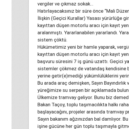
vergiler ve çıkmaz sokak…
Hatırlayacaksınız bir süre önce “Mali Düze
İlişkin (Geçici Kurallar) Yasası yürürlüğe 
kayıttan düşen motorlu aracı için kayıt ye
aralanmıştı. Yararlanabilen yararlandı. Yar
sistem çöktü.
Hükümetimiz yeni bir hamle yaparak, vergi
kayıttan düşen motorlu aracı için kayıt ye
başvuru süresini 7 iş günü uzattı. Geçici ya
sistemler çökmez de vatandaş kendisine bi
yerine getir(e)mediği yükümlülüklerini yerin
Bu arada araç demişken, Sayın Bayındırlı
yüreğimize su serpen bir açıklamada bulun
Ülkemize tramvay geliyor. Bunu biz demedi
Bakan Taçoy, toplu taşımacılıkta halkı raha
başlayacağını, projeler arasında tramvay pr
Sayın bakanım ağzınızdan bal damlıyor. Bu
işine gücüne her gün toplu taşımayla gitmek