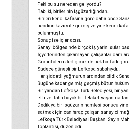
Peki bu su nereden geliyordu?
Tabi ki, birilerinin işgüzarlığından...
Birileri kendi kafasına göre daha önce San
bendine kazıcı ile gitmiş ve yine kendi ka
bulunmuştu.
Sonuç ise içler acısı.
Sanayi bölgesinde birçok iş yerini sular bas
İşyerlerinden çıkamayan çalışanlar damlara
Görüntüleri izlediğimiz de pek bir fark gö
Sadece güneşli bir Lefkoşa sabahıydı…
Her şiddetli yağmurun ardından bildik Sana
Bugüne kadar gelmiş geçmiş bütün hükümet
Bir yandan Lefkoşa Türk Belediyesi, bir y
etti ve daha büyük bir felaket yaşanmadan 
Dedik ya bir işgüzarın hamlesi sonucu yine b
satmak için can hıraç çalışan sanayici mağ
Lefkoşa Türk Belediyesi Başkanı Sayın Mehm
toplantısı, düzenledi.