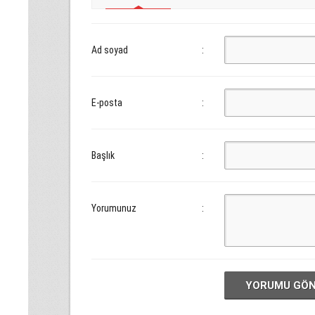
Ad soyad
:
E-posta
:
Başlık
:
Yorumunuz
:
YORUMU GÖ