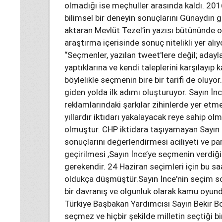
olmadığı ise meçhuller arasında kaldı. 2016
bilimsel bir deneyin sonuçlarını Günaydın g
aktaran Mevlüt Tezel’in yazısı bütününde 
araştırma içerisinde sonuç nitelikli yer alı
“Seçmenler, yazılan tweet'lere değil; adayl
yaptıklarına ve kendi taleplerini karşılayıp
böylelikle seçmenin bire bir tarifi de oluyor
giden yolda ilk adımı oluşturuyor. Sayın İ
reklamlarındaki şarkılar zihinlerde yer et
yıllardır iktıdarı yakalayacak reye sahip ol
olmuştur. CHP iktidara taşıyamayan Sayın 
sonuçlarını değerlendirmesi aciliyeti ve pa
geçirilmesi ,Sayın İnce’ye seçmenin verdiğ
gerekendir. 24 Haziran seçimleri için bu s
oldukça düşmüştür.Sayın İnce'nin seçim son
bir davranış ve olgunluk olarak kamu oyu
Türkiye Başbakan Yardımcısı Sayın Bekir 
seçmez ve hiçbir şekilde milletin seçtiği 