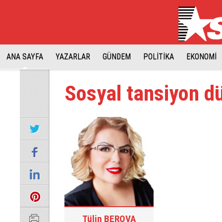
ANA SAYFA
YAZARLAR
GÜNDEM
POLİTİKA
EKONOMİ
Sosyal tansiyon d
Tülin BEROVA