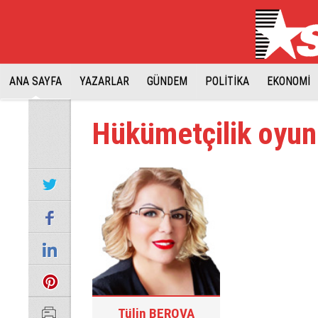
ANA SAYFA
YAZARLAR
GÜNDEM
POLİTİKA
EKONOMİ
Hükümetçilik oyu
Tülin BEROVA