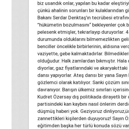
biz usandık onlar, yapılan bu kadar eleştir
çünkü ahalinin sorunları bir kulaklarından gi
Bakanı Serdar Denktaş’ın tecrübesi etrafın
”hükümetin bozulmasını“ bekleyenler çok be
pelesenk etmişler, tekrarlayıp duruyorlar. 4
durumunda olduklarını bilmemezlikten geli
benciller öncelikle birbirlerinin, aldısına ve
vaziyette, gebe kalmaktadırlar. Bilmedikleri
olduğudur. Halk zamlardan bıkmıştır. Hala
diyorlar, gaz fiyatlarındaki ve akaryakıtt
dansı yapıyorlar. Ateş dansı bir yana Sayın
gözlemci olarak katılıyor. Sanki çözüm sın
davranıyor. Barışın ülkemiz sınırları içerisi
Kudret Özersay dış politikada dirayetli bir 
partisindeki kan kaybını nasıl önlerim derd
düşmüş haberi yok. Geziyoruz dinliyoruz,üs
zannettikleri kişilerden duyuyoruz! Sayın Ö
eğitimden başka her türlü konuda sözü var.