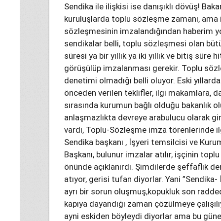
Sendika ile ilişkisi ise danışıklı dövüş! Bak
kuruluşlarda toplu sözleşme zamanı, ama i
sözleşmesinin imzalandığından haberim yok
sendikalar belli, toplu sözleşmesi olan büt
süresi ya bir yıllık ya iki yıllık ve bitiş süre
görüşülüp imzalanması gerekir. Toplu sözle
denetimi olmadığı belli oluyor. Eski yıllarda
önceden verilen teklifler, ilgi makamlara, da
sırasında kurumun bağlı olduğu bakanlık olu
anlaşmazlıkta devreye arabulucu olarak g
vardı, Toplu-Sözleşme imza törenlerinde il
Sendika başkanı , İşyeri temsilcisi ve Ku
Başkanı, bulunur imzalar atılır, işçinin top
önünde açıklanırdı. Şimdilerde şeffaflık de
atıyor, gerisi tufan diyorlar. Yani ”Sendika-
ayrı bir sorun oluşmuş,kopukluk son radd
kapıya dayandığı zaman çözülmeye çalışılı
ayni eskiden böyleydi diyorlar ama bu güne