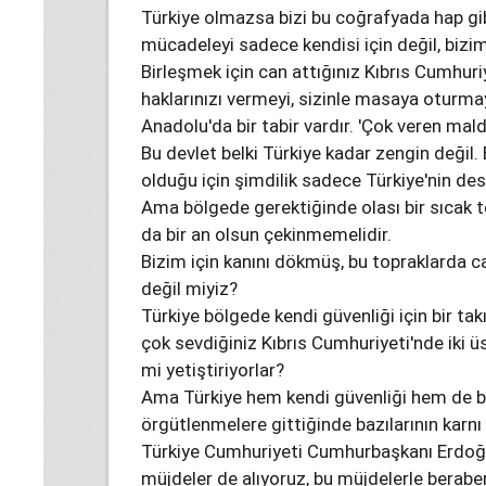
Türkiye olmazsa bizi bu coğrafyada hap gib
mücadeleyi sadece kendisi için değil, bizim 
Birleşmek için can attığınız Kıbrıs Cumhuri
haklarınızı vermeyi, sizinle masaya oturm
Anadolu'da bir tabir vardır. 'Çok veren mald
Bu devlet belki Türkiye kadar zengin değil.
olduğu için şimdilik sadece Türkiye'nin dest
Ama bölgede gerektiğinde olası bir sıcak t
da bir an olsun çekinmemelidir.
Bizim için kanını dökmüş, bu topraklarda ca
değil miyiz?
Türkiye bölgede kendi güvenliği için bir takı
çok sevdiğiniz Kıbrıs Cumhuriyeti'nde iki 
mi yetiştiriyorlar?
Ama Türkiye hem kendi güvenliği hem de bi
örgütlenmelere gittiğinde bazılarının karnı
Türkiye Cumhuriyeti Cumhurbaşkanı Erdoğ
müjdeler de alıyoruz, bu müjdelerle beraber