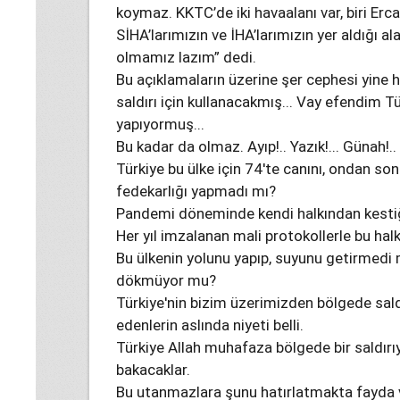
koymaz. KKTC’de iki havaalanı var, biri Erc
SİHA’larımızın ve İHA’larımızın yer aldığı a
olmamız lazım” dedi.
Bu açıklamaların üzerine şer cephesi yine 
saldırı için kullanacakmış... Vay efendim Tü
yapıyormuş...
Bu kadar da olmaz. Ayıp!.. Yazık!... Günah!..
Türkiye bu ülke için 74'te canını, ondan so
fedekarlığı yapmadı mı?
Pandemi döneminde kendi halkından kestiğ
Her yıl imzalanan mali protokollerle bu hal
Bu ülkenin yolunu yapıp, suyunu getirmedi m
dökmüyor mu?
Türkiye'nin bizim üzerimizden bölgede sald
edenlerin aslında niyeti belli.
Türkiye Allah muhafaza bölgede bir saldırıy
bakacaklar.
Bu utanmazlara şunu hatırlatmakta fayda 