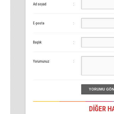
Ad soyad
:
E-posta
:
Başlık
:
Yorumunuz
:
YORUMU GÖ
DİĞER H