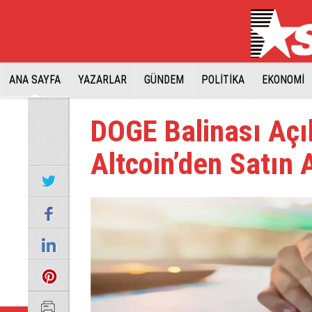
ANA SAYFA
YAZARLAR
GÜNDEM
POLİTİKA
EKONOMİ
DOGE Balinası Açı
Altcoin’den Satın 