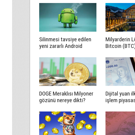
Silinmesi tavsiye edilen
Milyarderin L
yeni zararlı Android
Bitcoin (BTC
uygulamaları açıklandı
Ethereum (E
Edecek
DOGE Meraklısı Milyoner
Dijital yuan i
gözünü nereye dikti?
işlem piyasa
kullanıldı