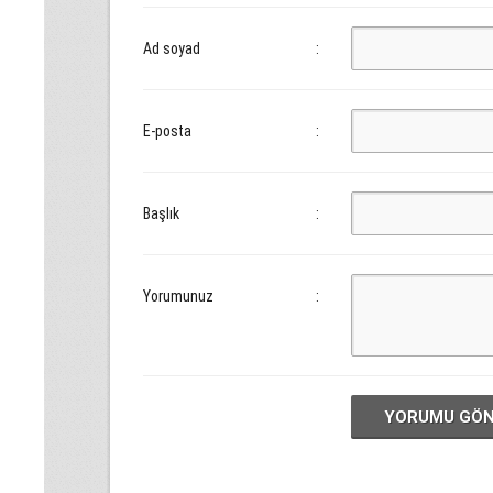
Ad soyad
:
E-posta
:
Başlık
:
Yorumunuz
:
YORUMU GÖ