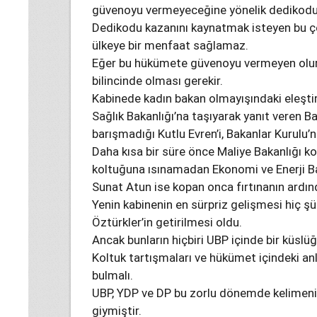
güvenoyu vermeyeceğine yönelik dedikodula
Dedikodu kazanını kaynatmak isteyen bu ç
ülkeye bir menfaat sağlamaz.
Eğer bu hükümete güvenoyu vermeyen olursa
bilincinde olması gerekir.
Kabinede kadın bakan olmayışındaki eleştiri
Sağlık Bakanlığı’na taşıyarak yanıt veren Baş
barışmadığı Kutlu Evren’i, Bakanlar Kurulu’n
Daha kısa bir süre önce Maliye Bakanlığı k
koltuğuna ısınamadan Ekonomi ve Enerji Bak
Sunat Atun ise kopan onca fırtınanın ardın
Yenin kabinenin en sürpriz gelişmesi hiç şü
Öztürkler’in getirilmesi oldu.
Ancak bunların hiçbiri UBP içinde bir küsl
Koltuk tartışmaları ve hükümet içindeki a
bulmalı.
UBP, YDP ve DP bu zorlu dönemde kelimeni
giymiştir.