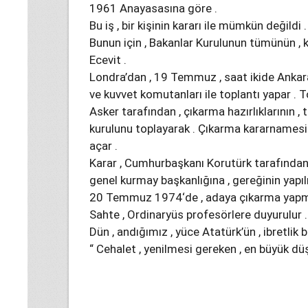
1961 Anayasasına göre .
Bu iş , bir kişinin kararı ile mümkün değildi .
Bunun için , Bakanlar Kurulunun tümünün , 
Ecevit .
Londra’dan , 19 Temmuz , saat ikide Ankara’
ve kuvvet komutanları ile toplantı yapar . 
Asker tarafından , çıkarma hazırlıklarının ,
kurulunu toplayarak . Çıkarma kararnamesi
açar .
Karar , Cumhurbaşkanı Korutürk tarafından 
genel kurmay başkanlığına , gereğinin yapılm
20 Temmuz 1974‘de , adaya çıkarma yapma
Sahte , Ordinaryüs profesörlere duyurulur .
Dün , andığımız , yüce Atatürk’ün , ibretlik 
“ Cehalet , yenilmesi gereken , en büyük dü