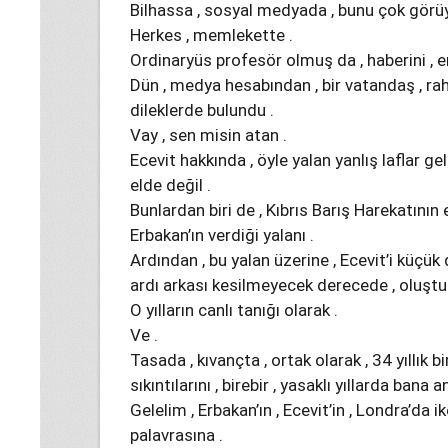
Bilhassa , sosyal medyada , bunu çok görü
Herkes , memlekette .
Ordinaryüs profesör olmuş da , haberini , eng
Dün , medya hesabından , bir vatandaş , rahm
dileklerde bulundu .
Vay , sen misin atan .
Ecevit hakkında , öyle yalan yanlış laflar ge
elde değil .
Bunlardan biri de , Kıbrıs Barış Harekatının 
Erbakan’ın verdiği yalanı .
Ardından , bu yalan üzerine , Ecevit’i küçük 
ardı arkası kesilmeyecek derecede , oluştur
O yılların canlı tanığı olarak .
Ve .
Tasada , kıvançta , ortak olarak , 34 yıllık b
sıkıntılarını , birebir , yasaklı yıllarda bana a
Gelelim , Erbakan’ın , Ecevit’in , Londra’da i
palavrasına .