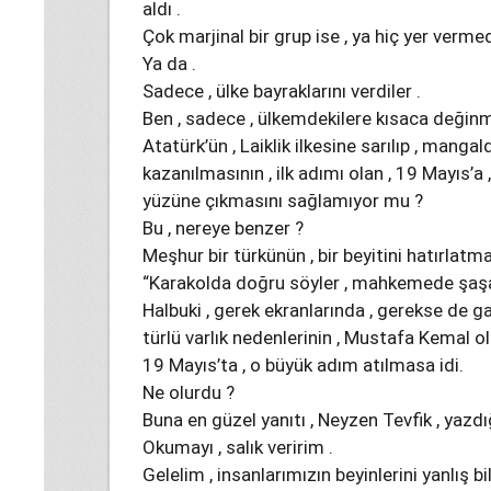
aldı .
Çok marjinal bir grup ise , ya hiç yer vermed
Ya da .
Sadece , ülke bayraklarını verdiler .
Ben , sadece , ülkemdekilere kısaca değinm
Atatürk’ün , Laiklik ilkesine sarılıp , mangal
kazanılmasının , ilk adımı olan , 19 Mayıs’a
yüzüne çıkmasını sağlamıyor mu ?
Bu , nereye benzer ?
Meşhur bir türkünün , bir beyitini hatırlatma
“Karakolda doğru söyler , mahkemede şaşa
Halbuki , gerek ekranlarında , gerekse de 
türlü varlık nedenlerinin , Mustafa Kemal 
19 Mayıs’ta , o büyük adım atılmasa idi.
Ne olurdu ?
Buna en güzel yanıtı , Neyzen Tevfik , yazdığ
Okumayı , salık veririm .
Gelelim , insanlarımızın beyinlerini yanlış b