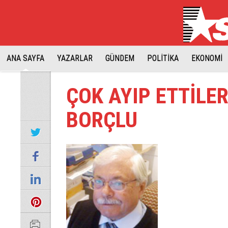
ANA SAYFA
YAZARLAR
GÜNDEM
POLİTİKA
EKONOMİ
ÇOK AYIP ETTİLE
BORÇLU