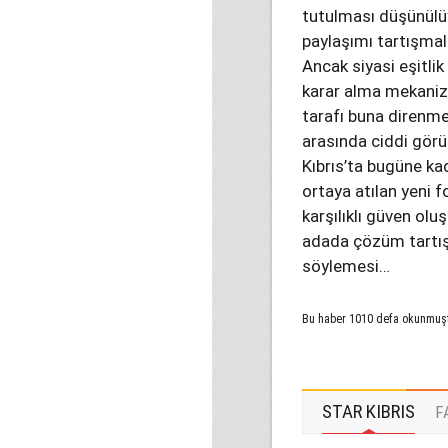
tutulması düşünülü
paylaşımı tartışmal
Ancak siyasi eşitli
karar alma mekanizm
tarafı buna direnme
arasında ciddi görüş
Kıbrıs’ta bugüne ka
ortaya atılan yeni f
karşılıklı güven o
adada çözüm tartış
söylemesi…
Bu haber 1010 defa okunmuş
STAR KIBRIS
F