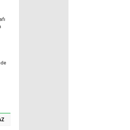
afı
m
mde
AZ