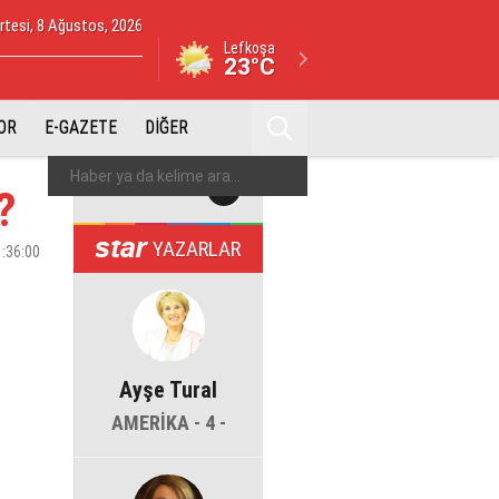
tesi, 8 Ağustos, 2026
Lefkoşa
23°C
OR
E-GAZETE
DİĞER
?
YAZARLAR
1:36:00
Ayşe Tural
AMERİKA - 4 -