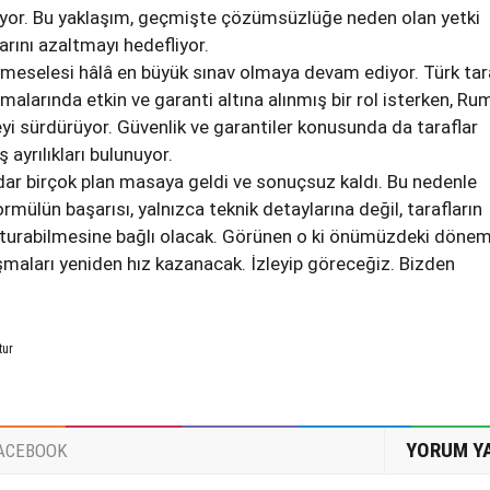
yor. Bu yaklaşım, geçmişte çözümsüzlüğe neden olan yetki
arını azaltmayı hedefliyor.
k meselesi hâlâ en büyük sınav olmaya devam ediyor. Türk tar
alarında etkin ve garanti altına alınmış bir rol isterken, Ru
yi sürdürüyor. Güvenlik ve garantiler konusunda da taraflar
 ayrılıkları bulunuyor.
dar birçok plan masaya geldi ve sonuçsuz kaldı. Bu nedenle
ormülün başarısı, yalnızca teknik detaylarına değil, tarafların
luşturabilmesine bağlı olacak. Görünen o ki önümüzdeki döne
maları yeniden hız kazanacak. İzleyip göreceğiz. Bizden
tur
YORUM Y
ACEBOOK