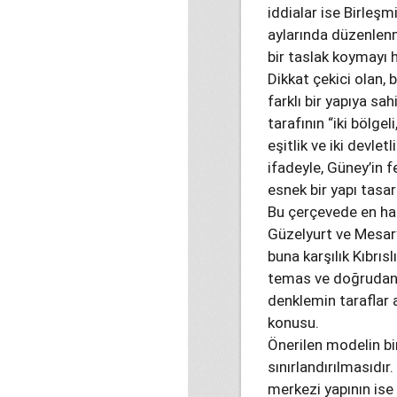
iddialar ise Birleşm
aylarında düzenlenm
bir taslak koymayı 
Dikkat çekici olan,
farklı bir yapıya s
tarafının “iki bölge
eşitlik ve iki devle
ifadeyle, Güney’in 
esnek bir yapı tasar
Bu çerçevede en has
Güzelyurt ve Mesary
buna karşılık Kıbrıs
temas ve doğrudan u
denklemin taraflar 
konusu.
Önerilen modelin bir
sınırlandırılmasıdır
merkezi yapının ise d