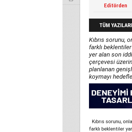
Editörden
TÜM YAZILARI
Kıbrıs sorunu, o
farklı beklentil
yer alan son iddi
çerçevesi üzerin
planlanan genişl
koymayı hedefle
Kıbrıs sorunu, onl
farklı beklentiler 