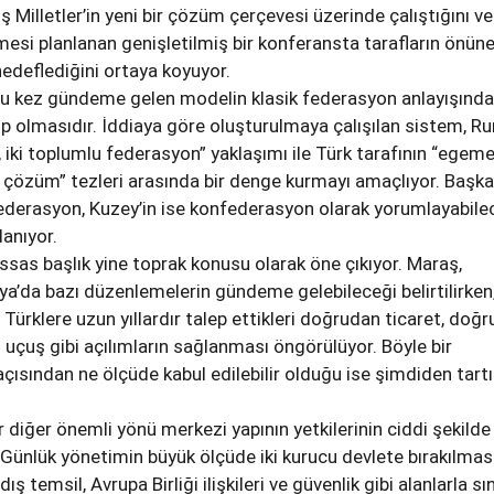
iş Milletler’in yeni bir çözüm çerçevesi üzerinde çalıştığını v
esi planlanan genişletilmiş bir konferansta tarafların önüne
hedeflediğini ortaya koyuyor.
 bu kez gündeme gelen modelin klasik federasyon anlayışınd
ahip olmasıdır. İddiaya göre oluşturulmaya çalışılan sistem, R
li, iki toplumlu federasyon” yaklaşımı ile Türk tarafının “egem
tli çözüm” tezleri arasında bir denge kurmayı amaçlıyor. Başka
federasyon, Kuzey’in ise konfederasyon olarak yorumlayabile
lanıyor.
sas başlık yine toprak konusu olarak öne çıkıyor. Maraş,
a’da bazı düzenlemelerin gündeme gelebileceği belirtilirken
lı Türklere uzun yıllardır talep ettikleri doğrudan ticaret, doğ
çuş gibi açılımların sağlanması öngörülüyor. Böyle bir
açısından ne ölçüde kabul edilebilir olduğu ise şimdiden tar
 diğer önemli yönü merkezi yapının yetkilerinin ciddi şekilde
. Günlük yönetimin büyük ölçüde iki kurucu devlete bırakılması
ış temsil, Avrupa Birliği ilişkileri ve güvenlik gibi alanlarla sını