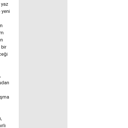
e yaz
 yeni
an
um
en
 bir
ceği
,
rudan
tışma
,
rlı