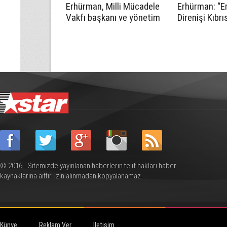
Erhürman, Milli Mücadele
Erhürman: “E
Vakfı başkanı ve yönetim
Direnişi Kıbrı
kurulu üyelerini kabul etti
halkının varo
mücadelesin
noktalarından
© 2016 - Sitemizde yayınlanan haberlerin telif hakları haber
kaynaklarına aittir. İzin alınmadan kopyalanamaz.
Künye
Reklam Ver
İletişim