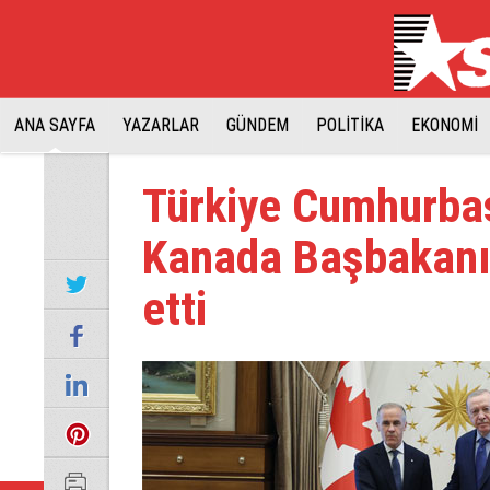
ANA SAYFA
YAZARLAR
GÜNDEM
POLİTİKA
EKONOMİ
Türkiye Cumhurba
Kanada Başbakanı 
etti