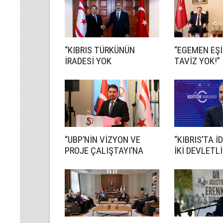
“KIBRIS TÜRKÜNÜN
“EGEMEN EŞ
İRADESİ YOK
TAVİZ YOK!”
SAYILAMAZ”
“UBP’NİN VİZYON VE
“KIBRIS’TA 
PROJE ÇALIŞTAYI’NA
İKİ DEVLETLİ
KATILIM 3 BİNİ AŞTI”