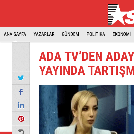
ANA SAYFA
YAZARLAR
GÜNDEM
POLİTİKA
EKONOMİ
ADA TV’DEN ADA
YAYINDA TARTIŞM