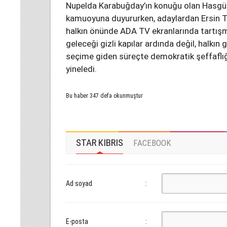
Nupelda Karabuğday’ın konuğu olan Hasgül
kamuoyuna duyururken, adaylardan Ersin T
halkın önünde ADA TV ekranlarında tartışma
geleceği gizli kapılar ardında değil, halkı
seçime giden süreçte demokratik şeffaflığ
yineledi.
Bu haber 347 defa okunmuştur
STAR KIBRIS
FACEBOOK
Ad soyad
:
E-posta
: