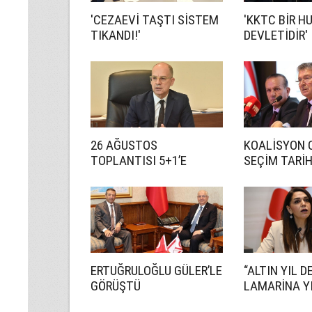
'CEZAEVİ TAŞTI SİSTEM
'KKTC BİR H
TIKANDI!'
DEVLETİDİR'
26 AĞUSTOS
KOALİSYON 
TOPLANTISI 5+1’E
SEÇİM TARİ
HAZIRLIK İÇİN!
ANLAŞMADI
ERTUĞRULOĞLU GÜLER’LE
“ALTIN YIL D
GÖRÜŞTÜ
LAMARİNA YI