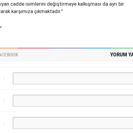
şıyan cadde isimlerini değiştirmeye kalkışması da ayrı bir
rak karşımıza çıkmaktadır.”
ur
YORUM Y
ACEBOOK
:
:
: