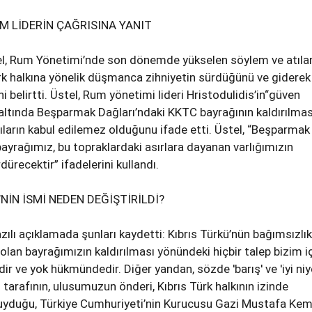
 LİDERİN ÇAĞRISINA YANIT
l, Rum Yönetimi’nde son dönemde yükselen söylem ve atıla
ürk halkına yönelik düşmanca zihniyetin sürdüğünü ve giderek
ni belirtti. Üstel, Rum yönetimi lideri Hristodulidis’in“güven
 altında Beşparmak Dağları’ndaki KKTC bayrağının kaldırılma
rıların kabul edilemez olduğunu ifade etti. Üstel, “Beşparmak
bayrağımız, bu topraklardaki asırlara dayanan varlığımızın
ürecektir” ifadelerini kullandı.
NİN İSMİ NEDEN DEĞİŞTİRİLDİ?
zılı açıklamada şunları kaydetti: Kıbrıs Türkü’nün bağımsızlık
olan bayrağımızın kaldırılması yönündeki hiçbir talep bizim i
ir ve yok hükmündedir. Diğer yandan, sözde 'barış' ve 'iyi niy
tarafının, ulusumuzun önderi, Kıbrıs Türk halkının izinde
yduğu, Türkiye Cumhuriyeti’nin Kurucusu Gazi Mustafa Kem