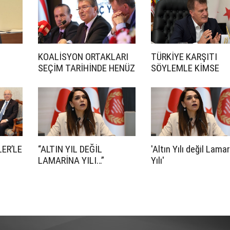
KOALİSYON ORTAKLARI
TÜRKİYE KARŞITI
SEÇİM TARİHİNDE HENÜZ
SÖYLEMLE KİMSE
ANLAŞMADI
İKTİDARA GELEMEZ
ER’LE
“ALTIN YIL DEĞİL
'Altın Yılı değil Lama
LAMARİNA YILI…”
Yılı'