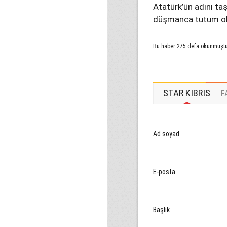
Atatürk’ün adını ta
düşmanca tutum ola
Bu haber 275 defa okunmuşt
STAR KIBRIS
F
Ad soyad
E-posta
Başlık