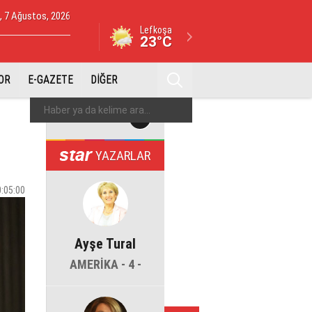
 7 Ağustos, 2026
Lefkoşa
23°C
OR
E-GAZETE
DİĞER
YAZARLAR
0:05:00
Ayşe Tural
AMERİKA - 4 -