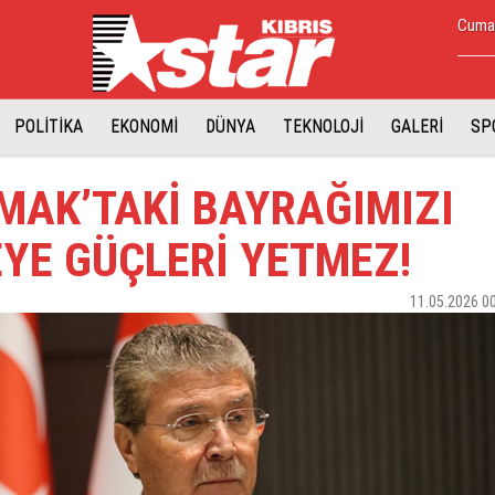
Cuma,
POLİTİKA
EKONOMİ
DÜNYA
TEKNOLOJİ
GALERİ
SP
MAK’TAKİ BAYRAĞIMIZI
YE GÜÇLERİ YETMEZ!
11.05.2026 0