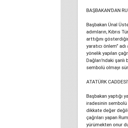
BAŞBAKAN’DAN RUM
Başbakan Ünal Üste
adımların, Kıbrıs T
arttığını gösterdiği
yaratıcı önlem” adı
yönelik yapılan çağ
Dağları'ndaki şanlı 
sembolü olmayı sürd
ATATÜRK CADDESİ’
Başbakan yaptığı ya
iradesinin sembolü 
dikkate değer değild
çağrıları yapan Rum 
yürümekten onur du