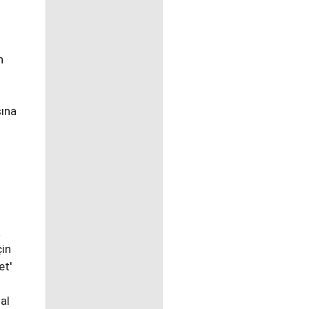
n
sına
çin
et'
al