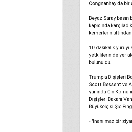
Congnanhay'da bir a
Beyaz Saray basın b
kapısında karşıladık
kemerlerin altından
10 dakikalık yürüyü
yetkililerin de yer 
bulunuldu.
Trump'a Dışişleri 
Scott Bessent ve AB
yanında Çin Komünis
Dışişleri Bakanı Va
Büyükelçisi Şie Fıng 
- 'İnanılmaz bir ziya