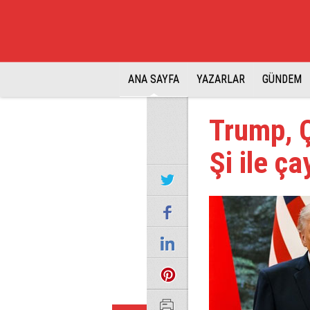
ANA SAYFA
YAZARLAR
GÜNDEM
Trump, Ç
Şi ile ç