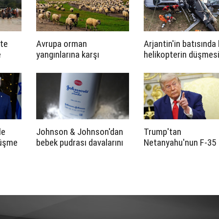
tte
Avrupa orman
Arjantin'in batısında 
e
yangınlarına karşı
helikopterin düşmes
i
çözümü keçi ve
sonucu 7 kişi öldü
koyunlarda arıyor
le
Johnson & Johnson'dan
Trump'tan
rüşme
bebek pudrası davalarını
Netanyahu'nun F-35
çözmek için tarihi teklif
itirazına yanıt: “Kim
bana kime neyi satıp
satmayacağımı
söyleyemez”