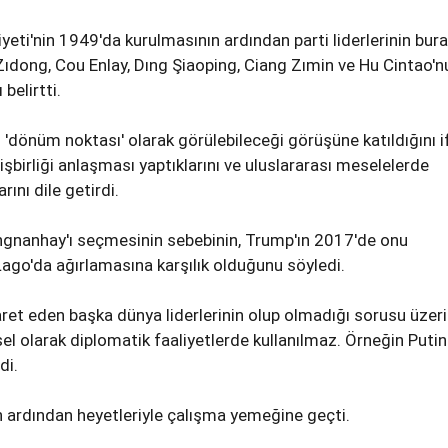
yeti'nin 1949'da kurulmasının ardından parti liderlerinin bur
 Zıdong, Cou Enlay, Dıng Şiaoping, Ciang Zımin ve Hu Cintao'n
belirtti.
n 'dönüm noktası' olarak görülebileceği görüşüne katıldığını 
işbirliği anlaşması yaptıklarını ve uluslararası meselelerde
ını dile getirdi.
ongnanhay'ı seçmesinin sebebinin, Trump'ın 2017'de onu
Lago'da ağırlamasına karşılık olduğunu söyledi.
aret eden başka dünya liderlerinin olup olmadığı sorusu üzer
hsel olarak diplomatik faaliyetlerde kullanılmaz. Örneğin Putin
di.
n ardından heyetleriyle çalışma yemeğine geçti.