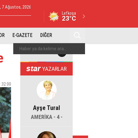
 7 Ağustos, 2026
Lefkoşa
23°C
OR
E-GAZETE
DİĞER
e
YAZARLAR
1:32:00
Ayşe Tural
AMERİKA - 4 -