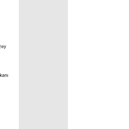
zey
kanı