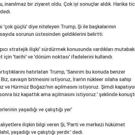
, inanılmaz bir ziyaret oldu. Çok iyi sonuçlar aldık. Harika ti
 dedi.
ini 'çok güçlü' diye niteleyen Trump, Şi ile başkalarının
yıda sorunun üstesinden geldiklerini belirtti.
yapıcı stratejik ilişki' sürdürmek konusunda vardıkları mutaba
 için 'tarihi' ve 'dönüm noktası' ifadelerini kullandı.
rtıştıklarını hatırlatan Trump, 'Sanırım bu konuda benzer
Biz, savaşın bitmesini istiyoruz, İran'ın nükleer silaha sahip
z ve Hürmüz Boğazı'nın açılmasını istiyoruz. Şimdi kapatıyo
sonra biz kapattık ama açılmasını istiyoruz.' şeklinde konuşt
derlerinin yaşadığı ve çalıştığı yer'
iyetlere ilişkin bilgi veren Şi, 'Parti ve merkezi hükümet
ahil, yaşadığı ve çalıştığı yerdir.' dedi.