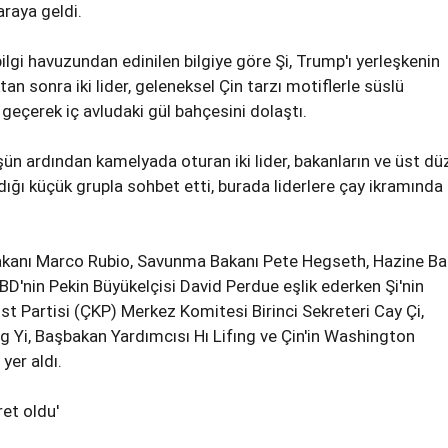
raya geldi.
ilgi havuzundan edinilen bilgiye göre Şi, Trump'ı yerleşkenin
tan sonra iki lider, geleneksel Çin tarzı motiflerle süslü
 geçerek iç avludaki gül bahçesini dolaştı.
şün ardından kamelyada oturan iki lider, bakanların ve üst dü
aldığı küçük grupla sohbet etti, burada liderlere çay ikramında
Bakanı Marco Rubio, Savunma Bakanı Pete Hegseth, Hazine Ba
D'nin Pekin Büyükelçisi David Perdue eşlik ederken Şi'nin
t Partisi (ÇKP) Merkez Komitesi Birinci Sekreteri Cay Çi,
ng Yi, Başbakan Yardımcısı Hı Lifıng ve Çin'in Washington
yer aldı.
ret oldu'