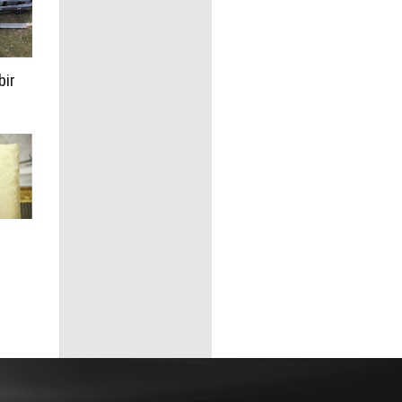
bir
i
se