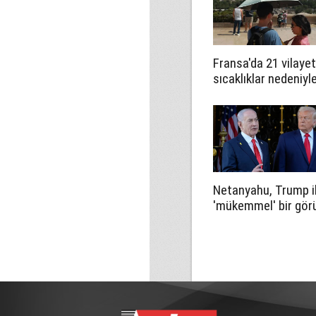
Fransa'da 21 vilaye
sıcaklıklar nedeniyl
turuncu alarm verild
Netanyahu, Trump i
'mükemmel' bir gö
gerçekleştirdiğini
savundu