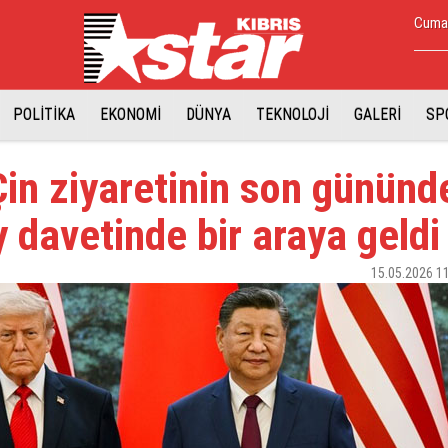
Cuma,
POLİTİKA
EKONOMİ
DÜNYA
TEKNOLOJİ
GALERİ
SP
in ziyaretinin son gününd
ay davetinde bir araya geldi
15.05.2026 1