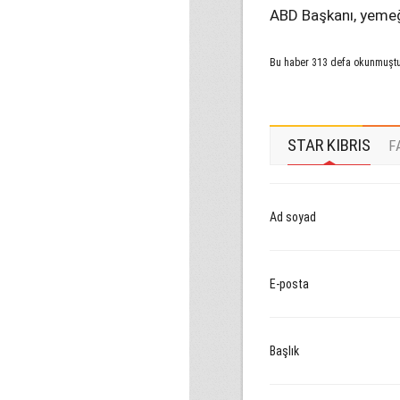
ABD Başkanı, yemeğ
Bu haber 313 defa okunmuşt
STAR KIBRIS
F
Ad soyad
E-posta
Başlık