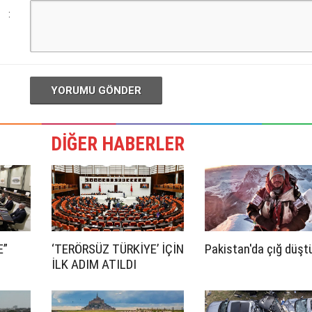
:
YORUMU GÖNDER
DİĞER HABERLER
E”
‘TERÖRSÜZ TÜRKİYE’ İÇİN
Pakistan'da çığ düşt
İLK ADIM ATILDI