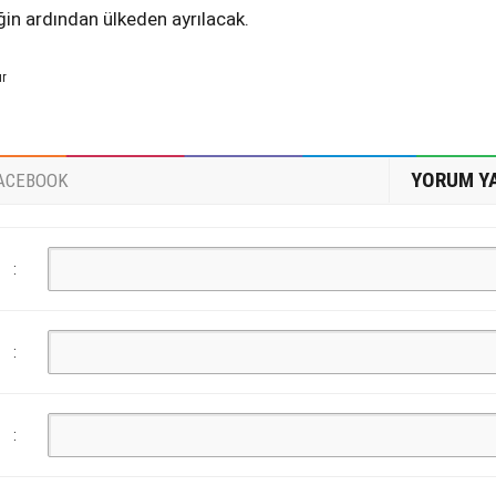
in ardından ülkeden ayrılacak.
ur
YORUM Y
ACEBOOK
:
:
: