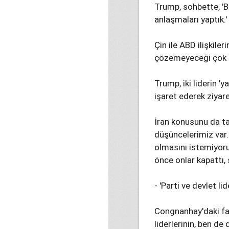
Trump, sohbette, 'Bu
anlaşmaları yaptık.'
Çin ile ABD ilişkiler
çözemeyeceği çok sa
Trump, iki liderin '
işaret ederek ziyaret
İran konusunu da ta
düşüncelerimiz var. 
olmasını istemiyoru
önce onlar kapattı, 
- 'Parti ve devlet li
Congnanhay'daki faal
liderlerinin, ben de d