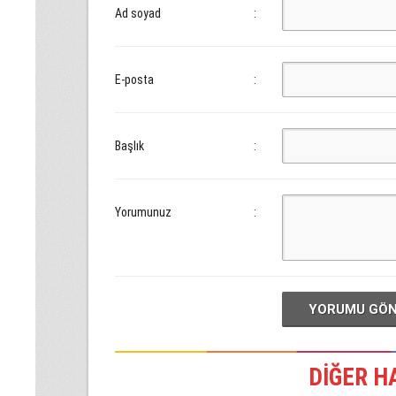
Ad soyad
:
E-posta
:
Başlık
:
Yorumunuz
:
YORUMU GÖ
DİĞER H