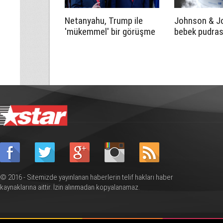
Netanyahu, Trump ile
Johnson & J
'mükemmel' bir görüşme
bebek pudrası
gerçekleştirdiğini
çözmek için ta
savundu
© 2016 - Sitemizde yayınlanan haberlerin telif hakları haber
kaynaklarına aittir. İzin alınmadan kopyalanamaz.