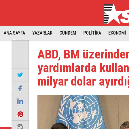
ANA SAYFA
YAZARLAR
GÜNDEM
POLİTİKA
EKONOMİ
ABD, BM üzerinden
yardımlarda kulla
milyar dolar ayırdığ