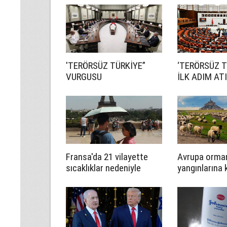
'TERÖRSÜZ TÜRKİYE”
‘TERÖRSÜZ T
VURGUSU
İLK ADIM ATI
Fransa'da 21 vilayette
Avrupa orma
sıcaklıklar nedeniyle
yangınlarına 
turuncu alarm verildi
çözümü keçi
koyunlarda ar