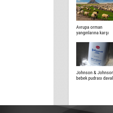
Avrupa orman
yangınlarına karşı
çözümü keçi ve
koyunlarda arıyor
Johnson & Johnson
bebek pudrası daval
çözmek için tarihi t