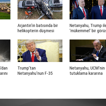
Arjantin'in batısında bir
Netanyahu, Trump il
helikopterin düşmesi
'mükemmel' bir gör
sonucu 7 kişi öldü
gerçekleştirdiğini
savundu
'dan
Trump'tan
Netanyahu, UCM'nin
arını
Netanyahu'nun F-35
tutuklama kararına
eklif
itirazına yanıt: “Kimse
rağmen BM Genel Ku
bana kime neyi satıp
için ABD'ye gitmeyi
satmayacağımı
planladığını söyledi
söyleyemez”