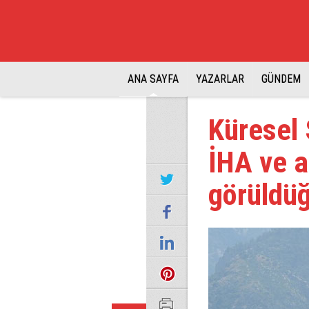
ANA SAYFA
YAZARLAR
GÜNDEM
Küresel 
İHA ve a
görüldüğü