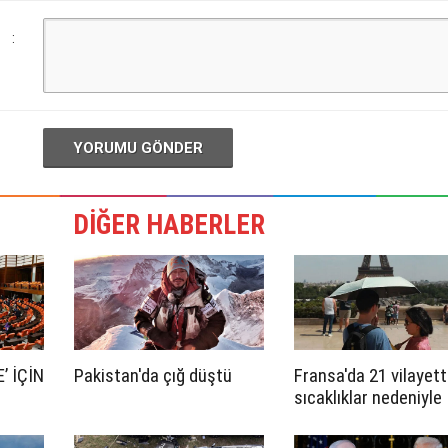
:
YORUMU GÖNDER
DİĞER HABERLER
’ İÇİN
Pakistan'da çığ düştü
Fransa'da 21 vilayet
sıcaklıklar nedeniyle
turuncu alarm verildi