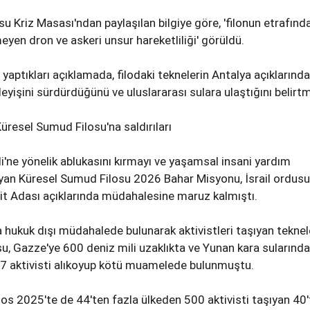
u Kriz Masası'ndan paylaşılan bilgiye göre, 'filonun etrafınd
eyen dron ve askeri unsur hareketliliği' görüldü.
ya yaptıkları açıklamada, filodaki teknelerin Antalya açıklarınd
eyişini sürdürdüğünü ve uluslararası sulara ulaştığını belirtm
Küresel Sumud Filosu'na saldırıları
di'ne yönelik ablukasını kırmayı ve yaşamsal insani yardım
yan Küresel Sumud Filosu 2026 Bahar Misyonu, İsrail ordus
it Adası açıklarında müdahalesine maruz kalmıştı.
a hukuk dışı müdahalede bulunarak aktivistleri taşıyan teknel
usu, Gazze'ye 600 deniz mili uzaklıkta ve Yunan kara sularınd
77 aktivisti alıkoyup kötü muamelede bulunmuştu.
tos 2025'te de 44'ten fazla ülkeden 500 aktivisti taşıyan 40