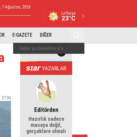
 7 Ağustos, 2026
Lefkoşa
23°C
OR
E-GAZETE
DİĞER
a
YAZARLAR
1:37:00
Editörden
Hazırlık sadece
masaya değil,
gerçeklere olmalı