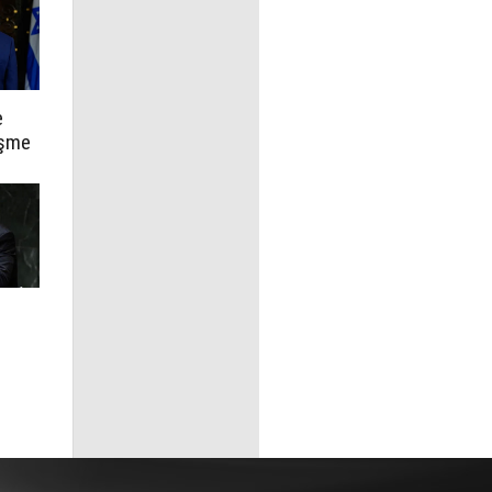
e
üşme
rulu