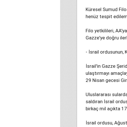
Küresel Sumud Filos
henüz tespit edilem
Filo yetkilileri, AA'
Gazze'ye doğru ilerl
- İsrail ordusunun, 
İsrail'in Gazze Şeri
ulaştırmayı amaçla
29 Nisan gecesi Gir
Uluslararası sulard
saldıran İsrail ord
birkaç mil açıkta 1
İsrail ordusu, Ağus