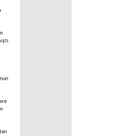
a
an
işti.
unun
ere
an
'tan